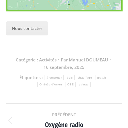
Nous contacter
Catégorie :
Activités
Par
Manuel DOUMEAU
16 septembre, 2025
Étiquettes :
à emporter
bois
chauffage
gratuit
Ombrée d'Anjou
OSE
palette
NAVIGATION
PRÉCÉDENT
Oxygène radio
Article