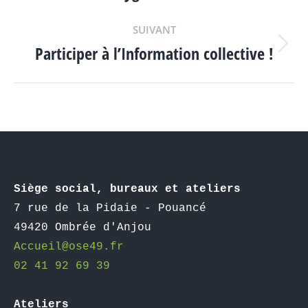
ARTICLE
précédent
:
SUIVANT
Participer à l’Information collective !
Article
suivant
:
Siège social, bureaux et ateliers
7 rue de la Pidaie - Pouancé

49420 Ombrée d'Anjou
Accueil@ose49.fr  
02 41 92 69 39
Ateliers 