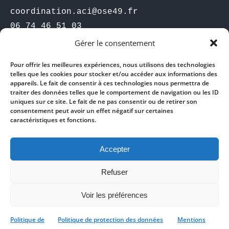
coordination.aci@ose49.fr

06 74 46 51 03
Gérer le consentement
Association Intermédiaire
Pour offrir les meilleures expériences, nous utilisons des technologies
36, rue du Maréchal FOCH - Pouancé
telles que les cookies pour stocker et/ou accéder aux informations des
appareils. Le fait de consentir à ces technologies nous permettra de
Accueil physique, les mardi de 9h à 12h 
traiter des données telles que le comportement de navigation ou les ID
et les jeudis de 9h à 12h et de 13h30 à 
uniques sur ce site. Le fait de ne pas consentir ou de retirer son
consentement peut avoir un effet négatif sur certaines
16h30
caractéristiques et fonctions.
relationclients@ose49.fr
Accepter
02 41 92 64 23
06 17 57 37 72
Refuser
Voir les préférences
Politique de
Politique de protection des données
Mentions
bas