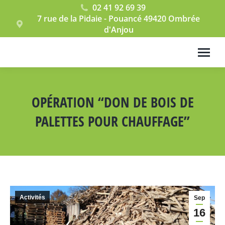
02 41 92 69 39
7 rue de la Pidaie - Pouancé 49420 Ombrée
d'Anjou
OPÉRATION “DON DE BOIS DE
PALETTES POUR CHAUFFAGE”
Vous êtes ici :
Activités
Sep
16