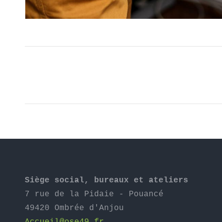
NAVIGATION
DE
COMMENTAIRE
Siège social, bureaux et ateliers
7 rue de la Pidaie - Pouancé

49420 Ombrée d'Anjou
Accueil@ose49.fr  