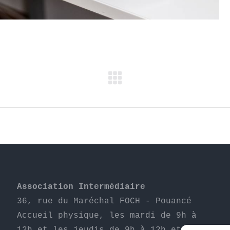
Projets
similaires
Association Intermédiaire
36, rue du Maréchal FOCH - Pouancé
Accueil physique, les mardi de 9h à 
12h et les jeudis de 9h à 12h et de 