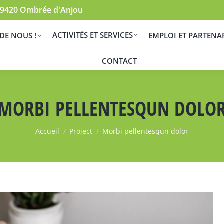
é 49420 Ombrée d'Anjou
ACTIVITÉS ET SERVICES
DE NOUS !
EMPLOI ET PARTENA
CONTACT
MORBI PELLENTESQUN DOLO
Vous êtes ici :
Accueil
Project
Morbi pellentesqun dolor