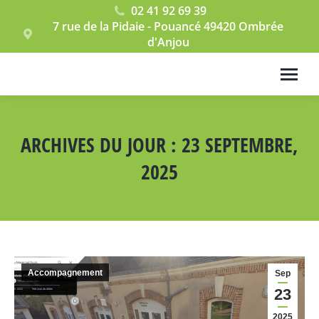
02 41 92 69 39
7 rue de la Pidaie - Pouancé 49420 Ombrée
d'Anjou
ARCHIVES DU JOUR :
23 SEPTEMBRE,
2025
Vous êtes ici :
Accompagnement
Sep
23
2025