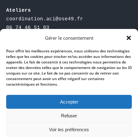
Ateliers 
coordination.aci@ose49.fr

06 74 46 51 03
Gérer le consentement
Association Intermédiaire
Pour offrir les meilleures expériences, nous utilisons des technologies
36, rue du Maréchal FOCH - Pouancé
telles que les cookies pour stocker et/ou accéder aux informations des
appareils. Le fait de consentir à ces technologies nous permettra de
Accueil physique, les mardi de 9h à 12h 
traiter des données telles que le comportement de navigation ou les ID
et les jeudis de 9h à 12h et de 13h30 à 
uniques sur ce site. Le fait de ne pas consentir ou de retirer son
consentement peut avoir un effet négatif sur certaines
16h30
caractéristiques et fonctions.
relationclients@ose49.fr
Accepter
02 41 92 64 23
06 17 57 37 72
Refuser
Voir les préférences